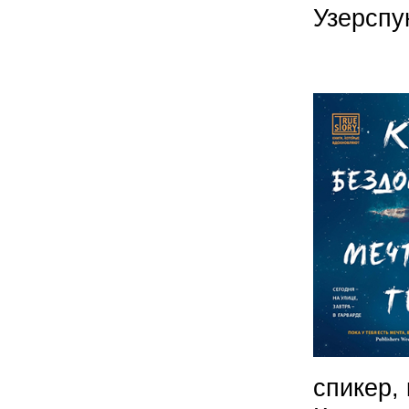
Узерспу
спикер,