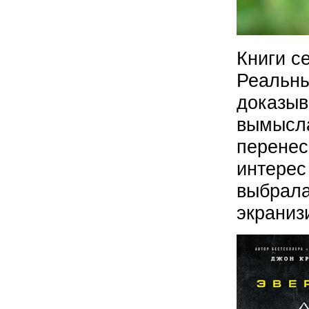
Книги с
Реальны
доказыв
вымысла
перенес
интерес
выбрала
экраниз