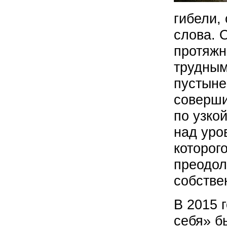
гибели,
слова. 
протяжн
трудным
пустыне
соверши
по узко
над уро
которог
преодол
собстве
В 2015 
себя» б