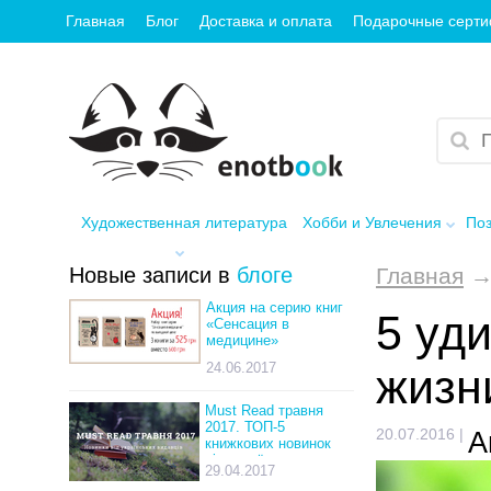
Главная
Блог
Доставка и оплата
Подарочные серт
Художественная литература
Хобби и Увлечения
Поз
Новые записи в
блоге
Главная
Акция на серию книг
5 уд
«Сенсация в
медицине»
24.06.2017
жизн
Must Read травня
2017. ТОП-5
20.07.2016
|
А
книжкових новинок
від українських
29.04.2017
видавців