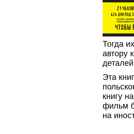
Тогда и
автору 
деталей
Эта кни
польско
книгу н
фильм б
на инос