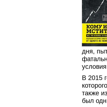
дня, пы
фатальн
условия
В 2015 
которог
также и
был одн