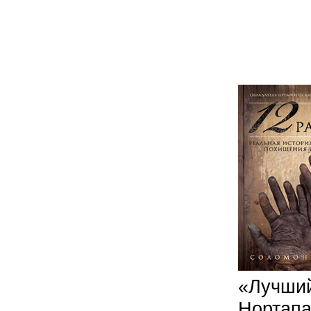
«Лучший
Нортапа