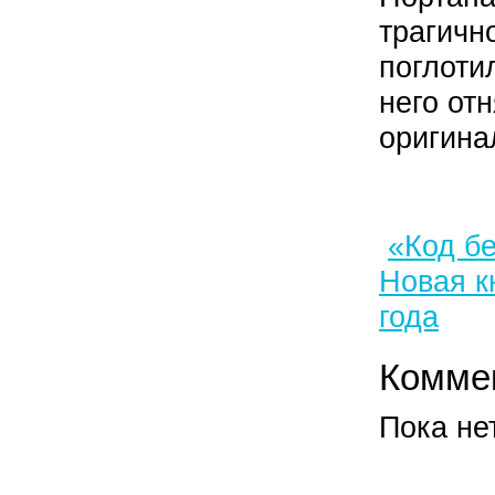
трагичн
поглоти
него от
оригина
«Код б
Новая к
года
Комме
Пока не